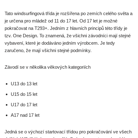
Tato windsurfingová třída je rozšířena po zemích celého světa a
je určena pro mládež od 11 do 17 let. Od 17 let je možné
pokračovat na T293+. Jedním z hlavních principů této třídy je
tzv. One Design. To znamená, že všichni závodníci mají stejné
vybavení, které je dodáváno jedním výrobcem. Je tedy
zaručeno, že mají všichni stejné podmínky.
Závodí se v několika věkových kategoriích
U13 do 13 let
U15 do 15 let
U17 do 17 let
A17 nad 17 let
Jedná se o výchozí startovací třídou pro pokračování ve všech