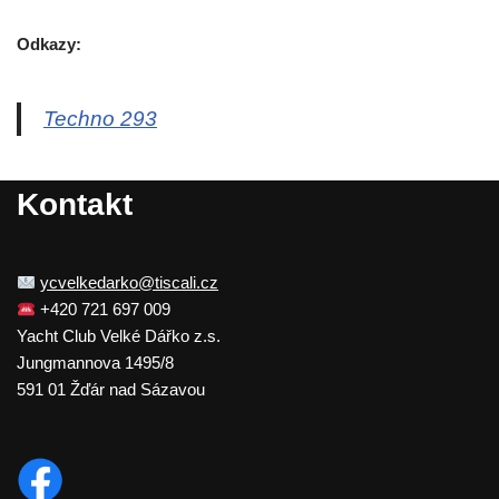
Odkazy:
Techno 293
Kontakt
ycvelkedarko@tiscali.cz
+420 721 697 009
Yacht Club Velké Dářko z.s.
Jungmannova 1495/8
591 01 Žďár nad Sázavou