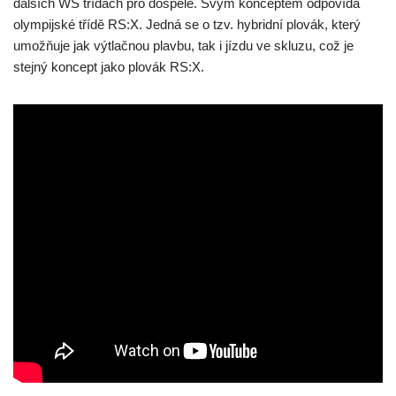
dalších WS třídách pro dospělé. Svým konceptem odpovídá
olympijské třídě RS:X. Jedná se o tzv. hybridní plovák, který
umožňuje jak výtlačnou plavbu, tak i jízdu ve skluzu, což je
stejný koncept jako plovák RS:X.