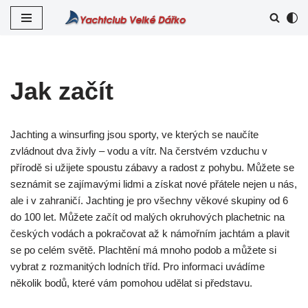
Přeskočit
na
obsah
Jak začít
Jachting a winsurfing jsou sporty, ve kterých se naučíte
zvládnout dva živly – vodu a vítr. Na čerstvém vzduchu v
přírodě si užijete spoustu zábavy a radost z pohybu. Můžete se
seznámit se zajímavými lidmi a získat nové přátele nejen u nás,
ale i v zahraničí. Jachting je pro všechny věkové skupiny od 6
do 100 let. Můžete začít od malých okruhových plachetnic na
českých vodách a pokračovat až k námořním jachtám a plavit
se po celém světě. Plachtění má mnoho podob a můžete si
vybrat z rozmanitých lodních tříd. Pro informaci uvádíme
několik bodů, které vám pomohou udělat si představu.