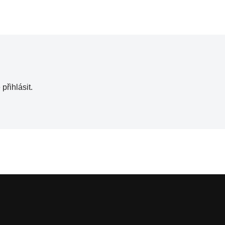
e
přihlásit
.