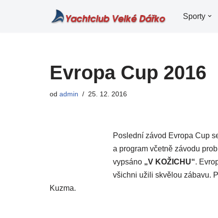
Sporty
Přeskočit
na
obsah
Evropa Cup 2016
od
admin
25. 12. 2016
Poslední závod Evropa Cup se t
a program včetně závodu prob
vypsáno
„V KOŽICHU“
. Evro
všichni užili skvělou zábavu. 
Kuzma.