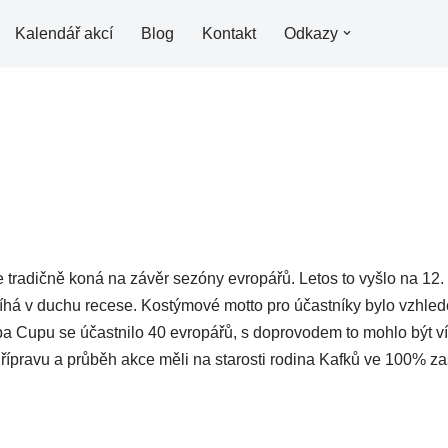
Kalendář akcí
Blog
Kontakt
Odkazy
radičně koná na závěr sezóny evropářů. Letos to vyšlo na 12. a
íhá v duchu recese. Kostýmové motto pro účastníky bylo vzh
pa Cupu se účastnilo 40 evropářů, s doprovodem to mohlo být ví
Přípravu a průběh akce měli na starosti rodina Kafků ve 100% za